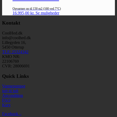
Opvarmer op til 150 m2 (160 ved 7°C)
16.995,00
kr.
Se muligheder
Kontakt
CoolHed.dk
info@coolhed.dk
Lillegyden 16,
5450 Otterup
TLF: 25324342
KMO NR:
22106769
CVR: 28006691
Quick Links
Varmepumper
luft til luft
Aircondition
FAQ
Kurv
Facebook –