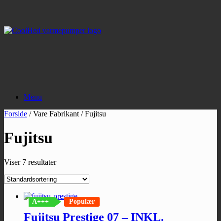
Gå
til
indhold
Menu
Forside
/ Vare Fabrikant / Fujitsu
Fujitsu
Viser 7 resultater
A+++
Populær
Fujitsu Prestige 07 – INKL.