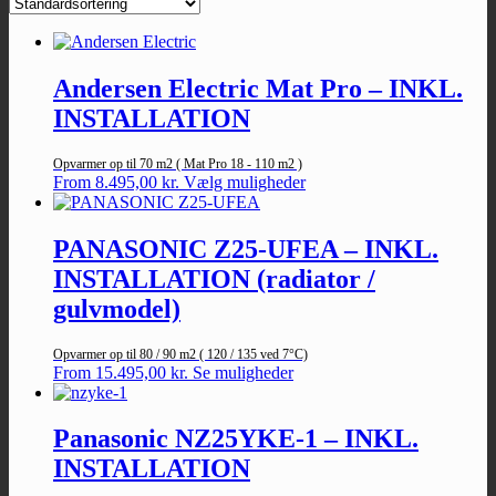
Andersen Electric Mat Pro – INKL.
INSTALLATION
Opvarmer op til 70 m2 ( Mat Pro 18 - 110 m2 )
Dette
From
8.495,00
kr.
Vælg muligheder
vare
har
flere
PANASONIC Z25-UFEA – INKL.
varianter.
INSTALLATION (radiator /
Mulighederne
kan
gulvmodel)
vælges
på
Opvarmer op til 80 / 90 m2 ( 120 / 135 ved 7°C)
varesiden
Dette
From
15.495,00
kr.
Se muligheder
vare
har
flere
Panasonic NZ25YKE-1 – INKL.
varianter.
INSTALLATION
Mulighederne
kan