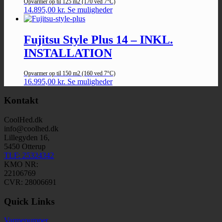
Opvarmer op til 125 m2 (170 ved 7°C)
14.895,00
kr.
Se muligheder
Fujitsu Style Plus 14 – INKL.
INSTALLATION
Opvarmer op til 150 m2 (160 ved 7°C)
16.995,00
kr.
Se muligheder
Kontakt
CoolHed.dk
info@coolhed.dk
Lillegyden 16,
5450 Otterup
TLF: 25324342
KMO NR:
22106769
CVR: 28006691
Quick Links
Varmepumper