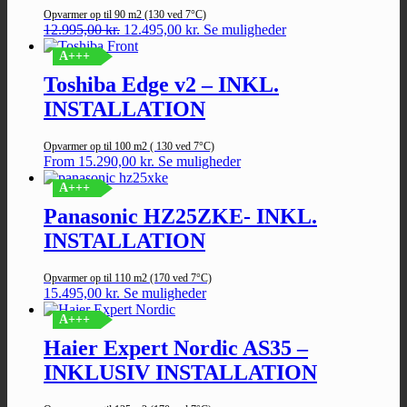
vælges
Opvarmer op til 90 m2 (130 ved 7°C)
på
Den
Den
12.995,00
kr.
12.495,00
kr.
Se muligheder
varesiden
oprindelige
aktuelle
A+++
pris
pris
var:
er:
Toshiba Edge v2 – INKL.
12.995,00 kr..
12.495,00 kr..
INSTALLATION
Opvarmer op til 100 m2 ( 130 ved 7°C)
Dette
From
15.290,00
kr.
Se muligheder
vare
A+++
har
flere
Panasonic HZ25ZKE- INKL.
varianter.
INSTALLATION
Mulighederne
kan
vælges
Opvarmer op til 110 m2 (170 ved 7°C)
på
15.495,00
kr.
Se muligheder
varesiden
A+++
Haier Expert Nordic AS35 –
INKLUSIV INSTALLATION