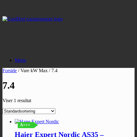
Gå
til
indhold
Menu
Forside
/ Vare kW Max / 7.4
7.4
Viser 1 resultat
A+++
Haier Expert Nordic AS35 –