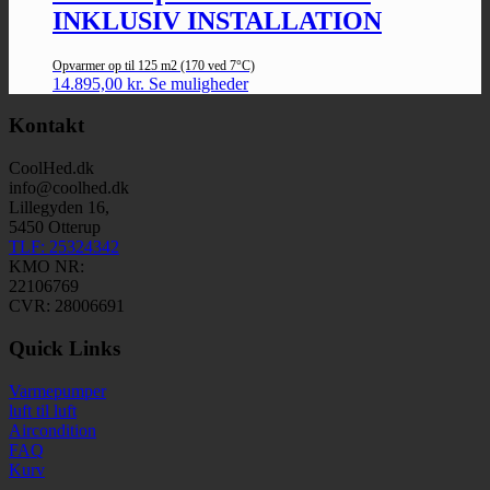
INKLUSIV INSTALLATION
Opvarmer op til 125 m2 (170 ved 7°C)
14.895,00
kr.
Se muligheder
Kontakt
CoolHed.dk
info@coolhed.dk
Lillegyden 16,
5450 Otterup
TLF: 25324342
KMO NR:
22106769
CVR: 28006691
Quick Links
Varmepumper
luft til luft
Aircondition
FAQ
Kurv