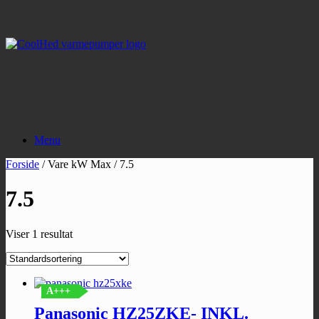
Gå
til
indhold
Menu
Forside
/ Vare kW Max / 7.5
7.5
Viser 1 resultat
A+++
Panasonic HZ25ZKE- INKL.