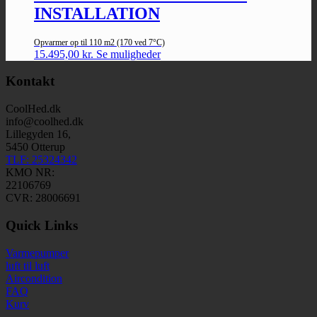
INSTALLATION
Opvarmer op til 110 m2 (170 ved 7°C)
15.495,00
kr.
Se muligheder
Kontakt
CoolHed.dk
info@coolhed.dk
Lillegyden 16,
5450 Otterup
TLF: 25324342
KMO NR:
22106769
CVR: 28006691
Quick Links
Varmepumper
luft til luft
Aircondition
FAQ
Kurv