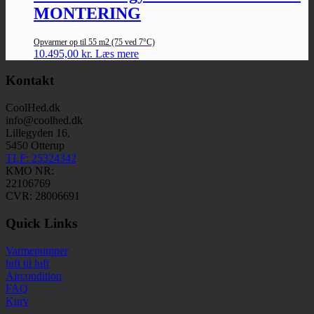
MONTERING
Opvarmer op til 55 m2 (75 ved 7°C)
10.495,00
kr.
Læs mere
Kontakt
CoolHed.dk
info@coolhed.dk
Lillegyden 16,
5450 Otterup
TLF: 25324342
KMO NR:
22106769
CVR: 28006691
Quick Links
Varmepumper
luft til luft
Aircondition
FAQ
Kurv