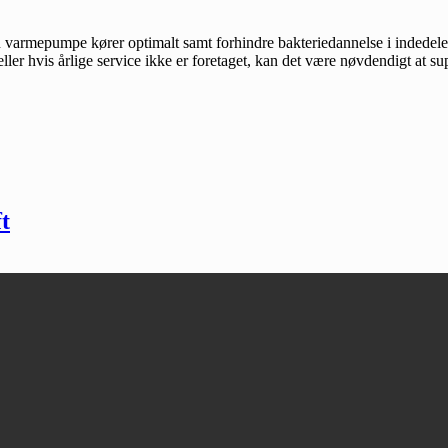
din varmepumpe kører optimalt samt forhindre bakteriedannelse i indedele
er hvis årlige service ikke er foretaget, kan det være nøvdendigt at su
t