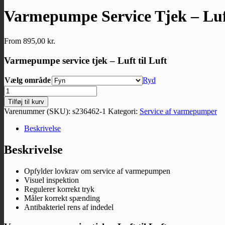
Varmepumpe Service Tjek – Luft
From
895,00
kr.
Varmepumpe service tjek – Luft til Luft
Vælg område
Ryd
Varmepumpe
Service
Tilføj til kurv
Tjek
Varenummer (SKU):
s236462-1
Kategori:
Service af varmepumper
-
Luft
Beskrivelse
til
Luft
Beskrivelse
antal
Opfylder lovkrav om service af varmepumpen
Visuel inspektion
Regulerer korrekt tryk
Måler korrekt spænding
Antibakteriel rens af indedel