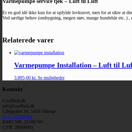
Varmepumpe service tjek – Luft til Luft
Er en god idé ikke kun for at opfylde lovkravet, men for at sikre at 
Ved særlige behov (ombygning, megen støv, mange hundehår etc. ) , ell
Relaterede varer
Varmepumpe Installation – Luft til Luf
3.895,00
kr.
Se muligheder
Kontakt
CoolHed.dk
info@coolhed.dk
Lillegyden 16, 5450 Otterup
TLF: 25324342
KMO NR: 22106769
CVR: 28006691