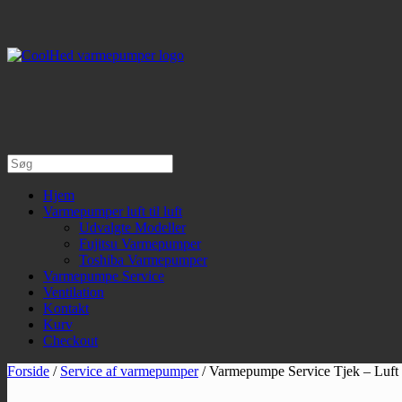
Gå
til
indhold
Søg
efter:
Hjem
Varmepumper luft til luft
Udvalgte Modeller
Fujitsu Varmepumper
Toshiba Varmepumper
Varmepumpe Service
Ventilation
Kontakt
Kurv
Checkout
Forside
/
Service af varmepumper
/ Varmepumpe Service Tjek – Luft t