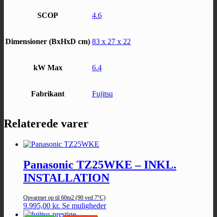
SCOP
4.6
Dimensioner (BxHxD cm)
83 x 27 x 22
kW Max
6.4
Fabrikant
Fujitsu
Relaterede varer
Panasonic TZ25WKE – INKL.
INSTALLATION
Opvarmer op til 60m2 (90 ved 7°C)
9.995,00
kr.
Se muligheder