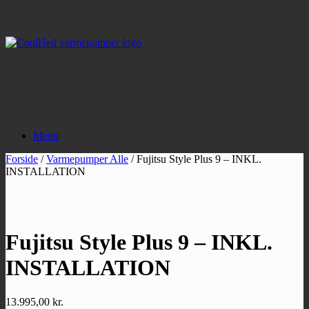
Gå
til
indhold
Menu
Forside
/
Varmepumper Alle
/ Fujitsu Style Plus 9 – INKL.
INSTALLATION
Fujitsu Style Plus 9 – INKL.
INSTALLATION
13.995,00
kr.