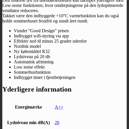
Den diskrete lyd fra udendørsenheden kan dæmpes yderligere med
Low-noise funktionen, hvor omdrejningerne på den lydoptimerede
ventilator reduceres.
Takket være den indbyggede +10°C varmefunktion kan du også
holde sommerhuset frostfrit og sundt året rundt.
Vundet “Good Design” prisen
Indbygget wifi-styring via app
Effektiv ned til minus 25 grader udenfor
Nordisk model
Ny kølemiddel R32
Lydniveau på 20 db
Automatisk afrimning
Low noise effekt
Sommerhusfunktion
Indbygget timer i fjernbetjeningen
Yderligere information
Energimærke
A++
Lydniveau min dB(A)
20