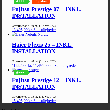
A+++
Populær
Fujitsu Prestige 07 – INKL.
INSTALLATION
Opvarmer op til 80 m2 (115 ved 7°C)
13.495,00
kr.
Se muligheder
Haier Flexis 25 – INKL.
INSTALLATION
Opvarmer op til 70 m2 (115 ved 7°C)
Den
Den
11.995,00
kr.
11.495,00
kr.
Se muligheder
oprindelige
aktuelle
A+++
pris
pris
var:
er:
Fujitsu Prestige 12 – INKL.
11.995,00 kr..
11.495,00 kr..
INSTALLATION
Opvarmer op til 95 m2 (140 ved 7°C)
15.495,00
kr.
Se muligheder