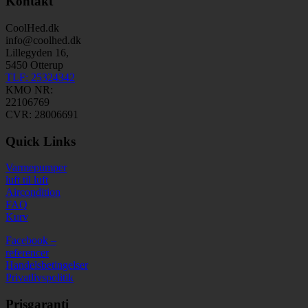
Kontakt
CoolHed.dk
info@coolhed.dk
Lillegyden 16,
5450 Otterup
TLF: 25324342
KMO NR:
22106769
CVR: 28006691
Quick Links
Varmepumper
luft til luft
Aircondition
FAQ
Kurv
Facebook –
referencer
Handelsbetingelser
Privatlivspolitik
Prisgaranti